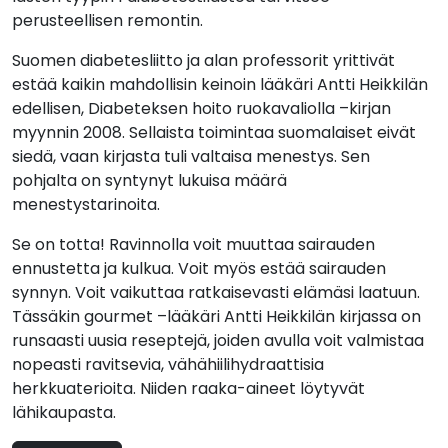
perusteellisen remontin.
Suomen diabetesliitto ja alan professorit yrittivät
estää kaikin mahdollisin keinoin lääkäri Antti Heikkilän
edellisen, Diabeteksen hoito ruokavaliolla –kirjan
myynnin 2008. Sellaista toimintaa suomalaiset eivät
siedä, vaan kirjasta tuli valtaisa menestys. Sen
pohjalta on syntynyt lukuisa määrä
menestystarinoita.
Se on totta! Ravinnolla voit muuttaa sairauden
ennustetta ja kulkua. Voit myös estää sairauden
synnyn. Voit vaikuttaa ratkaisevasti elämäsi laatuun.
Tässäkin gourmet –lääkäri Antti Heikkilän kirjassa on
runsaasti uusia reseptejä, joiden avulla voit valmistaa
nopeasti ravitsevia, vähähiilihydraattisia
herkkuaterioita. Niiden raaka-aineet löytyvät
lähikaupasta.