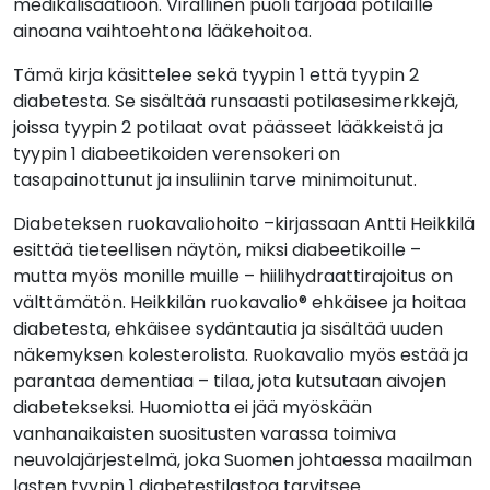
medikalisaatioon. Virallinen puoli tarjoaa potilaille
ainoana vaihtoehtona lääkehoitoa.
Tämä kirja käsittelee sekä tyypin 1 että tyypin 2
diabetesta. Se sisältää runsaasti potilasesimerkkejä,
joissa tyypin 2 potilaat ovat päässeet lääkkeistä ja
tyypin 1 diabeetikoiden verensokeri on
tasapainottunut ja insuliinin tarve minimoitunut.
Diabeteksen ruokavaliohoito –kirjassaan Antti Heikkilä
esittää tieteellisen näytön, miksi diabeetikoille –
mutta myös monille muille – hiilihydraattirajoitus on
välttämätön. Heikkilän ruokavalio® ehkäisee ja hoitaa
diabetesta, ehkäisee sydäntautia ja sisältää uuden
näkemyksen kolesterolista. Ruokavalio myös estää ja
parantaa dementiaa – tilaa, jota kutsutaan aivojen
diabetekseksi. Huomiotta ei jää myöskään
vanhanaikaisten suositusten varassa toimiva
neuvolajärjestelmä, joka Suomen johtaessa maailman
lasten tyypin 1 diabetestilastoa tarvitsee